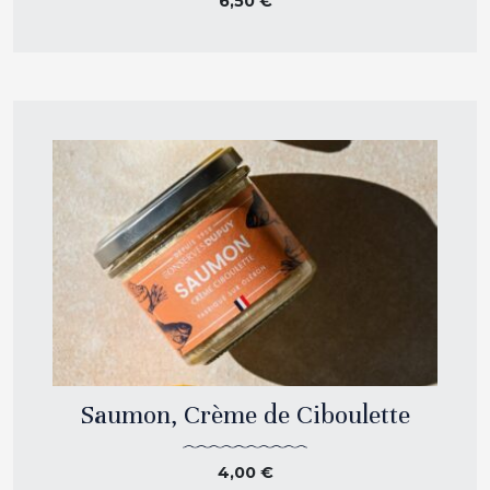
6,50
€
Saumon, Crème de Ciboulette
4,00
€