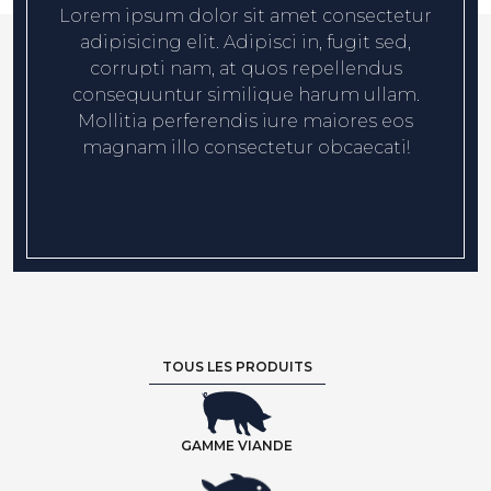
Lorem ipsum dolor sit amet consectetur
adipisicing elit. Adipisci in, fugit sed,
corrupti nam, at quos repellendus
consequuntur similique harum ullam.
Mollitia perferendis iure maiores eos
magnam illo consectetur obcaecati!
TOUS LES PRODUITS
GAMME VIANDE