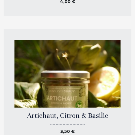
4,00
€
Artichaut, Citron & Basilic
3,50
€