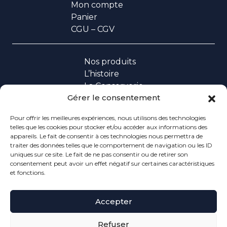
Mon compte
Panier
CGU – CGV
Nos produits
L’histoire
La Conserverie
Gérer le consentement
Contact
Pour offrir les meilleures expériences, nous utilisons des technologies
telles que les cookies pour stocker et/ou accéder aux informations des
Espace professionnel
appareils. Le fait de consentir à ces technologies nous permettra de
traiter des données telles que le comportement de navigation ou les ID
uniques sur ce site. Le fait de ne pas consentir ou de retirer son
consentement peut avoir un effet négatif sur certaines caractéristiques
LES CONSERVES DUPUY
et fonctions.
24 rue des Aires - 17370 Le Grand-Village-Plage
Du lundi au vendredi de 9h-12h30 et 13h30-17h
Accepter
Refuser